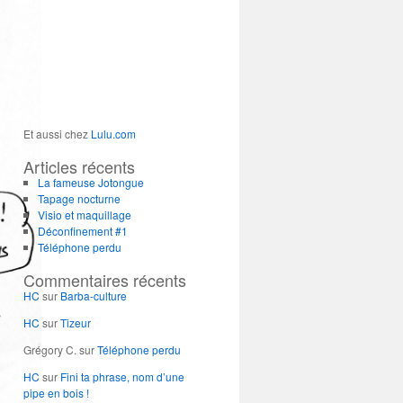
Et aussi chez
Lulu.com
Articles récents
La fameuse Jotongue
Tapage nocturne
Visio et maquillage
Déconfinement #1
Téléphone perdu
Commentaires récents
HC
sur
Barba-culture
HC
sur
Tizeur
Grégory C.
sur
Téléphone perdu
HC
sur
Fini ta phrase, nom d’une
pipe en bois !