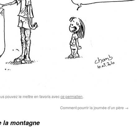
ous pouvez le mettre en favoris avec
ce permalien
.
Comment pourrir la journée d’un père
→
e la montagne