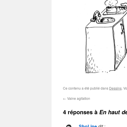
Ce contenu a été publié dans
Dessins
. V
←
Vaine agitation
4 réponses à
En haut d
ShoLine
dit :