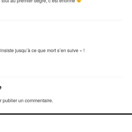
tout au premier degré, c’est énorme
j’insiste jusqu’à ce que mort s’en suive » !
e
 publier un commentaire.