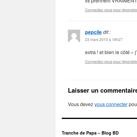
Ils prennent VRAIMENT 
Connectez-vous pour répondre
pepcile
dit :
23 mars 2010 à 18h27
extra ! et bien le côté « 
Connectez-vous pour répondre
Laisser un commentair
Vous devez
vous connecter
pour
Tranche de Papa – Blog BD