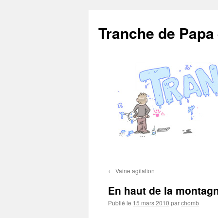
Aller
au
Tranche de Papa
contenu
←
Vaine agitation
En haut de la montag
Publié le
15 mars 2010
par
chomb