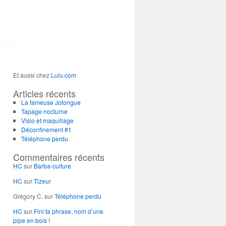
Et aussi chez
Lulu.com
Articles récents
La fameuse Jotongue
Tapage nocturne
Visio et maquillage
Déconfinement #1
Téléphone perdu
Commentaires récents
HC
sur
Barba-culture
HC
sur
Tizeur
Grégory C.
sur
Téléphone perdu
HC
sur
Fini ta phrase, nom d’une
pipe en bois !