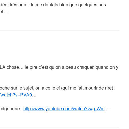
idéo, très bon ! Je me doutais bien que quelques uns
jet…
 LA chose… le pire c’est qu’on a beau critiquer, quand on y
e sur le sujet, on a celle ci (qui me fait mourir de rire) :
m/watch?v=PVA0
…
e mignonne :
http://www.youtube.com/watch?v=g-Wm
…