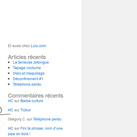
Et aussi chez
Lulu.com
Articles récents
La fameuse Jotongue
Tapage nocturne
Visio et maquillage
Déconfinement #1
Téléphone perdu
Commentaires récents
HC
sur
Barba-culture
HC
sur
Tizeur
Grégory C.
sur
Téléphone perdu
HC
sur
Fini ta phrase, nom d’une
pipe en bois !