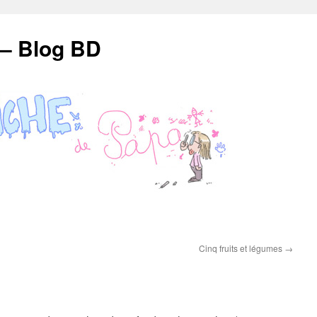
 – Blog BD
Cinq fruits et légumes
→