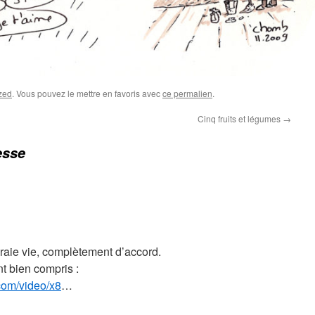
zed
. Vous pouvez le mettre en favoris avec
ce permalien
.
Cinq fruits et légumes
→
esse
vraie vie, complètement d’accord.
ont bien compris :
com/video/x8
…