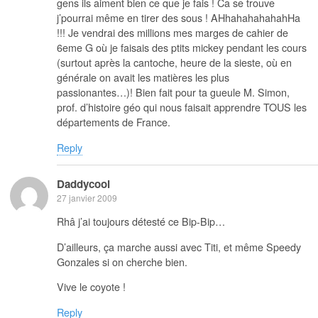
gens ils aiment bien ce que je fais ! Ca se trouve
j’pourrai même en tirer des sous ! AHhahahahahahHa
!!! Je vendrai des millions mes marges de cahier de
6eme G où je faisais des ptits mickey pendant les cours
(surtout après la cantoche, heure de la sieste, où en
générale on avait les matières les plus
passionantes…)! Bien fait pour ta gueule M. Simon,
prof. d’histoire géo qui nous faisait apprendre TOUS les
départements de France.
Reply
Daddycool
27 janvier 2009
Rhâ j’ai toujours détesté ce Bip-Bip…
D’ailleurs, ça marche aussi avec Titi, et même Speedy
Gonzales si on cherche bien.
Vive le coyote !
Reply