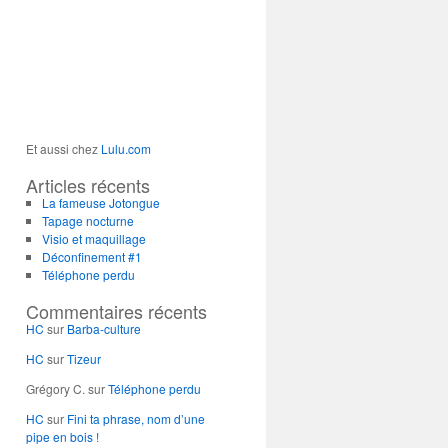
Et aussi chez
Lulu.com
Articles récents
La fameuse Jotongue
Tapage nocturne
Visio et maquillage
Déconfinement #1
Téléphone perdu
Commentaires récents
HC
sur
Barba-culture
HC
sur
Tizeur
Grégory C.
sur
Téléphone perdu
HC
sur
Fini ta phrase, nom d’une
pipe en bois !