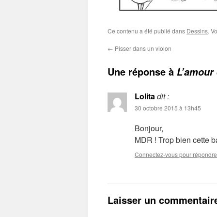
Ce contenu a été publié dans
Dessins
. V
←
Pisser dans un violon
Une réponse à
L’amour 
Lolita
dit :
30 octobre 2015 à 13h45
Bonjour,
MDR ! Trop bien cette 
Connectez-vous pour répondre
Laisser un commentair