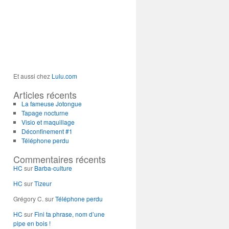
Et aussi chez
Lulu.com
Articles récents
La fameuse Jotongue
Tapage nocturne
Visio et maquillage
Déconfinement #1
Téléphone perdu
Commentaires récents
HC
sur
Barba-culture
HC
sur
Tizeur
Grégory C.
sur
Téléphone perdu
HC
sur
Fini ta phrase, nom d’une
pipe en bois !