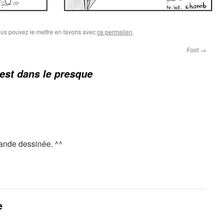
ous pouvez le mettre en favoris avec
ce permalien
.
Foot
→
est dans le presque
bande dessinée. ^^
e