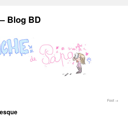
 – Blog BD
Foot
→
resque