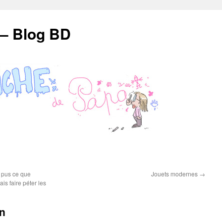
 – Blog BD
t pus ce que
Jouets modernes
→
ais faire péter les
on