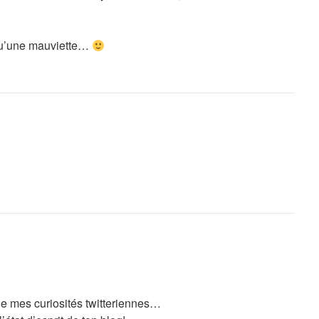
s qu’une mauviette…
e mes curiosités twitteriennes…