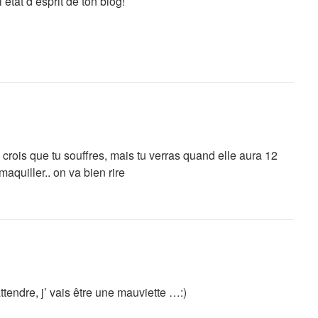
’état d’esprit de ton blog!
 crois que tu souffres, mais tu verras quand elle aura 12
maquiller.. on va bien rire
ttendre, j’ vais être une mauviette …:)