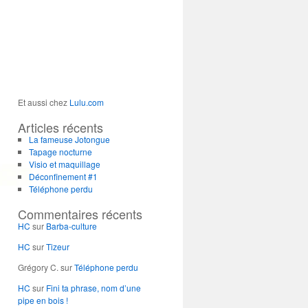
Et aussi chez
Lulu.com
Articles récents
La fameuse Jotongue
Tapage nocturne
Visio et maquillage
Déconfinement #1
Téléphone perdu
Commentaires récents
HC
sur
Barba-culture
HC
sur
Tizeur
Grégory C.
sur
Téléphone perdu
HC
sur
Fini ta phrase, nom d’une
pipe en bois !