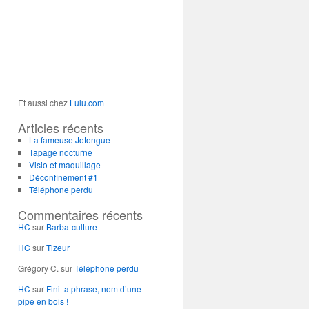
Et aussi chez
Lulu.com
Articles récents
La fameuse Jotongue
Tapage nocturne
Visio et maquillage
Déconfinement #1
Téléphone perdu
Commentaires récents
HC
sur
Barba-culture
HC
sur
Tizeur
Grégory C.
sur
Téléphone perdu
HC
sur
Fini ta phrase, nom d’une
pipe en bois !