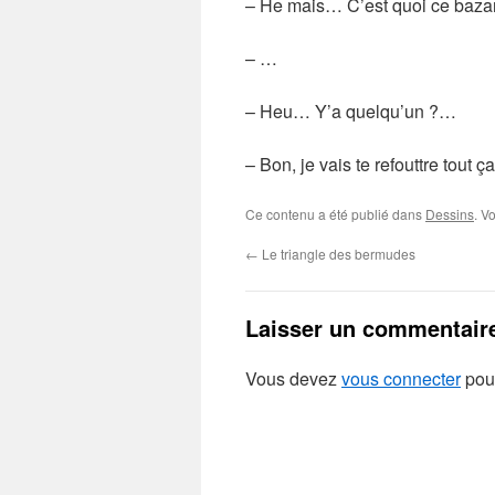
– He mais… C’est quoi ce bazard
– …
– Heu… Y’a quelqu’un ?…
– Bon, je vais te refouttre tout ç
Ce contenu a été publié dans
Dessins
. V
←
Le triangle des bermudes
Laisser un commentair
Vous devez
vous connecter
pour