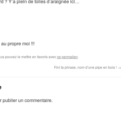
 ? Y’a plein de toiles d’araignée ici…
a au propre moi !!!
ous pouvez le mettre en favoris avec
ce permalien
.
Fini ta phrase, nom d’une pipe en bois !
→
e
 publier un commentaire.