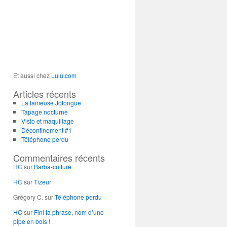
Et aussi chez
Lulu.com
Articles récents
La fameuse Jotongue
Tapage nocturne
Visio et maquillage
Déconfinement #1
Téléphone perdu
Commentaires récents
HC
sur
Barba-culture
HC
sur
Tizeur
Grégory C.
sur
Téléphone perdu
HC
sur
Fini ta phrase, nom d’une
pipe en bois !