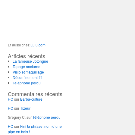
Et aussi chez
Lulu.com
Articles récents
La fameuse Jotongue
Tapage nocturne
Visio et maquillage
Déconfinement #1
Téléphone perdu
Commentaires récents
HC
sur
Barba-culture
HC
sur
Tizeur
Grégory C.
sur
Téléphone perdu
HC
sur
Fini ta phrase, nom d’une
pipe en bois !