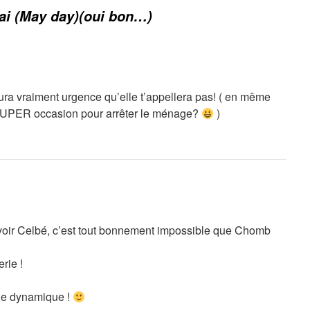
ai (May day)(oui bon…)
aura vraiment urgence qu’elle t’appellera pas! ( en même
 SUPER occasion pour arrêter le ménage?
)
 avoir Celbé, c’est tout bonnement impossible que Chomb
rie !
lle dynamique !