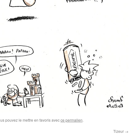
ous pouvez le mettre en favoris avec
ce permalien
.
Tizeur
→