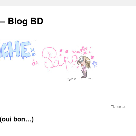
 – Blog BD
Tizeur
→
)(oui bon…)