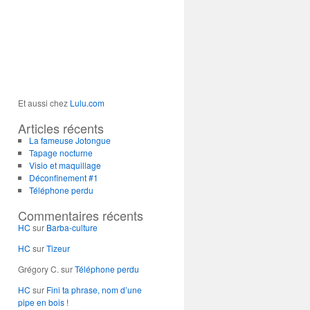
Et aussi chez
Lulu.com
Articles récents
La fameuse Jotongue
Tapage nocturne
Visio et maquillage
Déconfinement #1
Téléphone perdu
Commentaires récents
HC
sur
Barba-culture
HC
sur
Tizeur
Grégory C.
sur
Téléphone perdu
HC
sur
Fini ta phrase, nom d’une
pipe en bois !