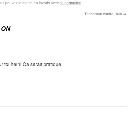
ous pouvez le mettre en favoris avec
ce permalien
.
e
Theseman contre Hulk
→
, ON
r toi hein! Ca serait pratique