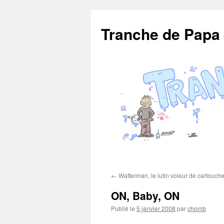
Aller
au
Tranche de Papa
contenu
←
Watterman, le lutin voleur de cartouch
ON, Baby, ON
Publié le
5 janvier 2008
par
chomb