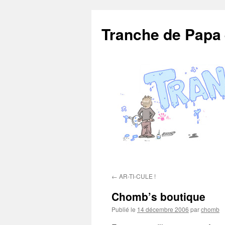
Aller
au
Tranche de Papa
contenu
←
AR-TI-CULE !
Chomb’s boutique
Publié le
14 décembre 2006
par
chomb