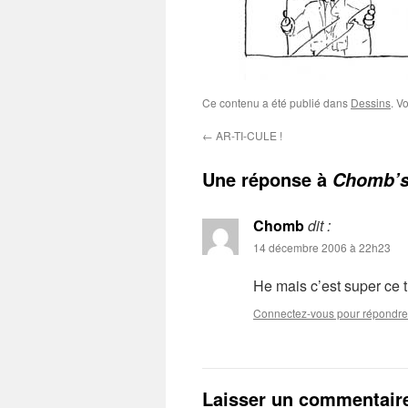
Ce contenu a été publié dans
Dessins
. V
←
AR-TI-CULE !
Une réponse à
Chomb’s
Chomb
dit :
14 décembre 2006 à 22h23
He mais c’est super ce tr
Connectez-vous pour répondre
Laisser un commentair