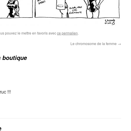
ous pouvez le mettre en favoris avec
ce permalien
.
Le chromosome de la femme
→
 boutique
uc !!!
e