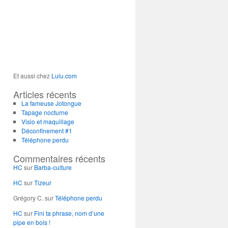
Et aussi chez
Lulu.com
Articles récents
La fameuse Jotongue
Tapage nocturne
Visio et maquillage
Déconfinement #1
Téléphone perdu
Commentaires récents
HC
sur
Barba-culture
HC
sur
Tizeur
Grégory C.
sur
Téléphone perdu
HC
sur
Fini ta phrase, nom d’une
pipe en bois !